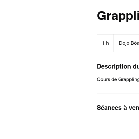
Grappl
1 h
1
Dojo Bō
Description d
Cours de Grappling
Séances à ven