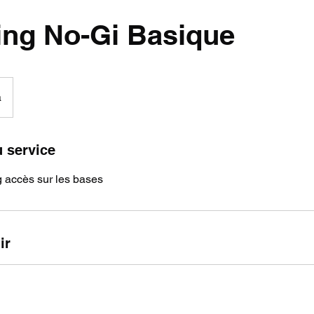
ing No-Gi Basique
a
u service
 accès sur les bases
ir