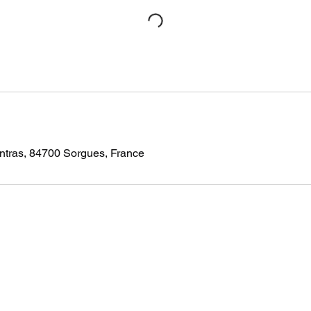
ntras, 84700 Sorgues, France
clubedesportivoboa@gmail.com
Entrainements | Sorgues | Vedène
0663652639