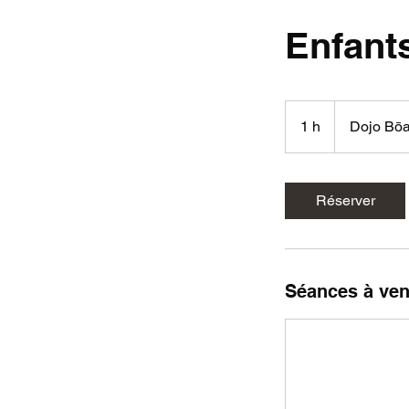
Enfant
1 h
1
Dojo Bō
Réserver
Séances à ven