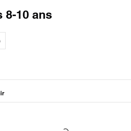
s 8-10 ans
a
ir